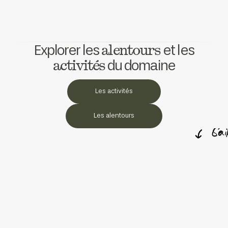
alentours
Explorer les
et les
activités
du domaine
Les activités
Les alentours
Le 
Le 
Sai