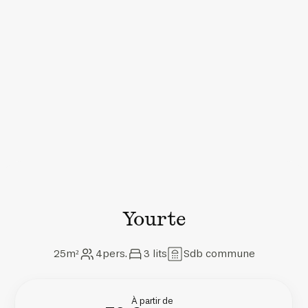
Yourte
25
m²
4
pers.
3
lits
Sdb commune
À partir de