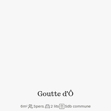
Goutte d'Ô
6
m²
3
pers.
2
lits
Sdb commune