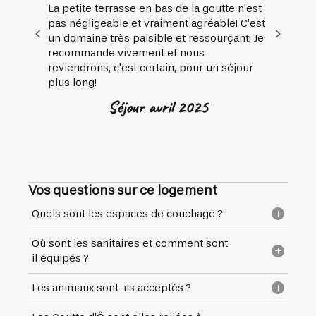
La petite terrasse en bas de la goutte n’est
pas négligeable et vraiment agréable! C’est
un domaine très paisible et ressourçant! Je
recommande vivement et nous
reviendrons, c’est certain, pour un séjour
plus long!
Séjour avril 2025
Vos questions sur ce logement
Quels sont les espaces de couchage ?
Où sont les sanitaires et comment sont
La Goutte d’O propose deux espaces de
il équipés ?
couchage ingénieux : - une table convertible
en banquette-lit (notice fournie sur place) -
Les animaux sont-ils acceptés ?
Un bloc sanitaire est à votre disposition à
une natte suspendue offrant une vue à 180°
environ 20 à 100 mètres des Goutte d'Ô. Il
sur la nature. Elle convient parfaitement à 2